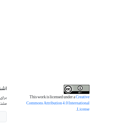
اشت
This work is licensed under a
Creative
برای 
Commons Attribution 4.0 International
مشتر
.
License