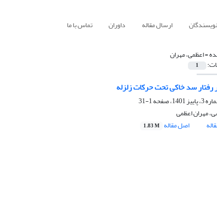
نویسندگان
ارسال مقاله
داوران
تماس با ما
ده =
اعظمی، مهران
ات:
1
 رفتار سد خاکی تحت حرکات زلزله
1-31
ی، مهران اعظمی
اله
اصل مقاله
1.83 M