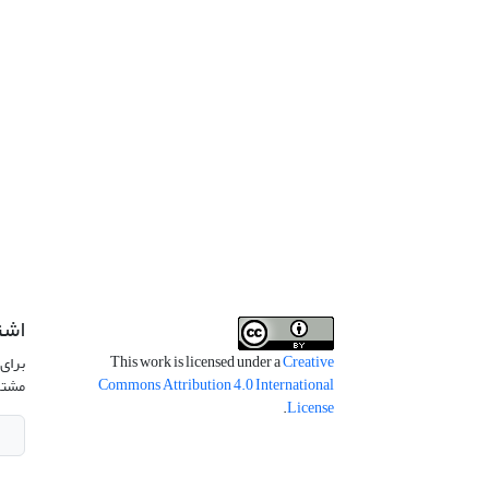
اشت
This work is licensed under a
Creative
برای 
Commons Attribution 4.0 International
مشتر
.
License