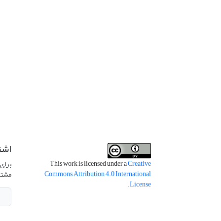
اشت
This work is licensed under a
Creative
برای 
Commons Attribution 4.0 International
مشتر
.
License