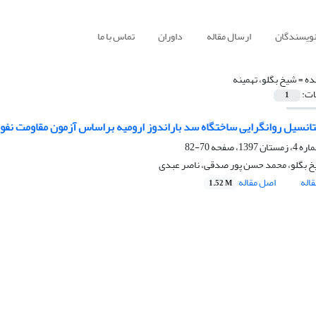
نویسندگان
ارسال مقاله
داوران
تماس با ما
ده =
شیخ بگلو، تهمینه
ات:
1
تانسیل روانگرایی ساختگاه سد باراندوز ارومیه براساس آزمون مقاومت نفوذ مخ
70-82
خ بگلو، محمد حسن پور صدقی، ناصر عبدی
اله
اصل مقاله
1.52 M