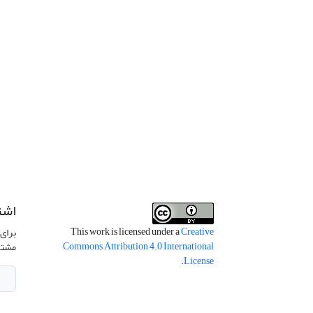
اشت
This work is licensed under a
Creative
برای 
Commons Attribution 4.0 International
مشتر
.
License