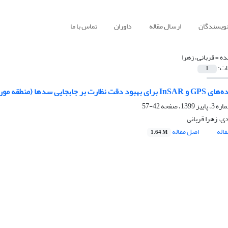
نویسندگان
ارسال مقاله
داوران
تماس با ما
ده =
قربانی، زهرا
ات:
1
ایی سدها (منطقه مورد مطالعه: سد گیوی - ایران)
42-57
ی، زهرا قربانی
اله
اصل مقاله
1.64 M