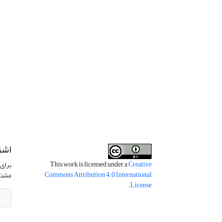
اشت
This work is licensed under a
Creative
برای 
Commons Attribution 4.0 International
مشتر
.
License