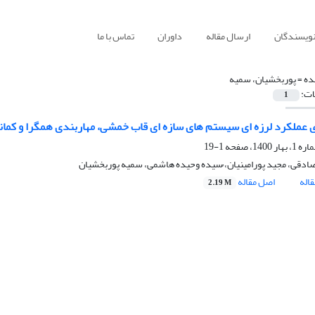
نویسندگان
ارسال مقاله
داوران
تماس با ما
ده =
پوربخشیان، سمیه
ات:
1
 عملکرد لرزه ای سیستم های سازه ای قاب خمشی، مهاربندی همگرا و کما
1-19
ادقی، مجید پورامینیان، ُسیده وحیده هاشمی، سمیه پوربخشیان
اله
اصل مقاله
2.19 M