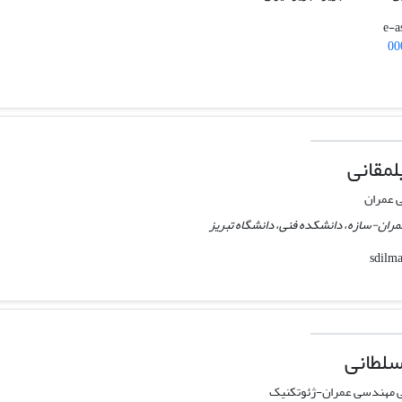
00
مقانی
 عمران
ران-سازه، دانشکده فنی، دانشگاه تبریز
لطانی
 مهندسی عمران-ژئوتکنیک