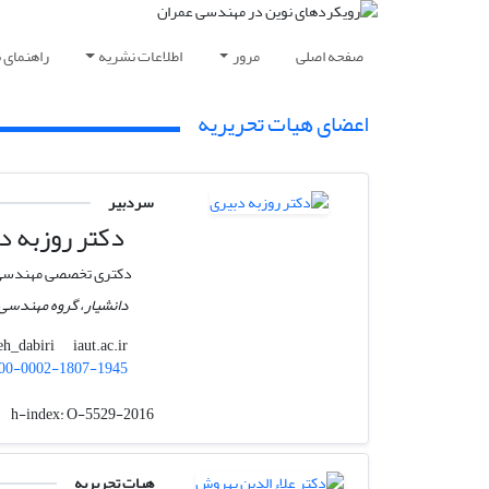
صفحه اصلی
مرور
اطلاعات نشریه
راهنمای 
اعضای هیات تحریریه
سردبیر
دکتر روزبه د
دکتری تخصصی مهندسی 
دانشیار، گروه مهندسی ع
iaut.ac.ir
rouzbeh_dabiri
00-0002-1807-1945
h-index:
O-5529-2016
هیات تحریریه