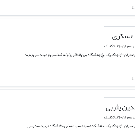
h
. عسکری
عمران- ژئوتکنیک
عمران- ژئوتکنیک، پژوهشگاه بین المللی زلزله شناسی و مهندسی زلزله
h
دین یثربی
عمران- ژئوتکنیک
 عمران- ژئوتکنیک، دانشکده مهندسی عمران، دانشگاه تربیت مدرس