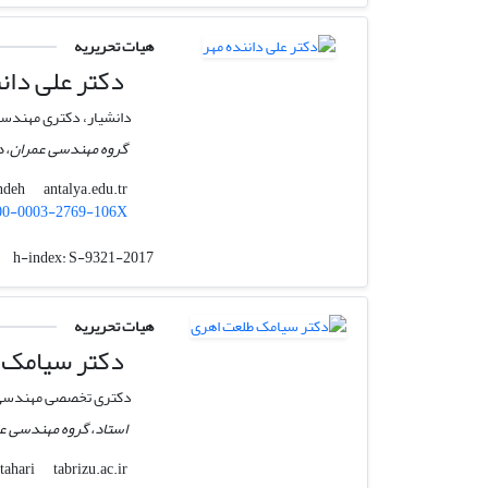
هیات تحریریه
دکتر علی دانن
دانشیار، دکتری مهندسی
گروه مهندسی عمران، دان
antalya.edu.tr
ali.danandeh
00-0003-2769-106X
h-index:
S-9321-2017
هیات تحریریه
دکتر سیامک 
دکتری تخصصی مهندسی 
استاد، گروه مهندسی ع
tabrizu.ac.ir
siamak.talatahari