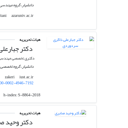
دانشیار، گروه مهندسی 
azaruniv.ac.ir
hsoltani
هیات تحریریه
دکتر جبارعل
دکتری تخصصی مهندسی عم
دانشیار، گروه تخصصی م
iust.ac.ir
zakeri
00-0002-4946-7192
h-index:
S-8864-2018
هیات تحریریه
دکتر وحید ص