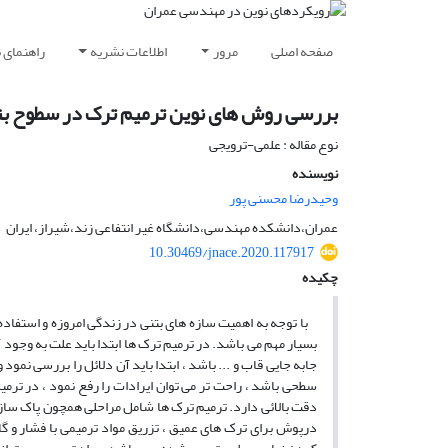
صفحه اصلی
مرور
اطلاعات نشریه
راهنمای 
بررسی روش های نوین ترمیم ترک در سطوح بت
نوع مقاله : علمی-ترویجی
نویسنده
وحیدرضا محسنی پور
عمران،دانشکده مهندسی،دانشگاه غیر انتفاعی زند،شیراز، ایران
10.30469/jnace.2020.117917
چکیده
با توجه به اهمیت سازه های بتنی در زندگی امروزه و استفا
بسیار مهم می باشد. در ترمیم ترک ها ابتدا باید علت به وج
جابه جایی قاب و ... باشد ، ابتدا باید آن دلائل را بررسی نمود
سطحی باشد ، راحت تر می توان ایرادات را رفع نمود ، در ترمی
دقت بالائی دارد. ترمیم ترک ها شامل مراحلی همچون پاک سا
درپوش برای ترک های عمیق ، تزریق مواد ترمیمی با فشار و 