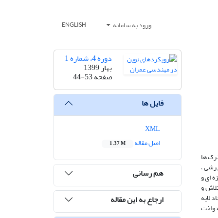
ورود به سامانه
ENGLISH
دوره 4، شماره 1
بهار 1399
صفحه
44-53
فایل ها
XML
اصل مقاله
1.37 M
رک ها
برشی ،
هم رسانی
ه ای و
تلاش و
 لایه
ارجاع به این مقاله
نواخت