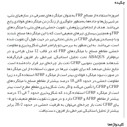
چکیده
امروزه استفاده از مصالح FRP به‌عنوان میلگردهای مصرفی در سازه­های بتنی،
عرشه­ی پل‌ها و جاده‌ها به‌منظور جلوگیری از زنگ زدن میلگردهای فولادی رایج
می‌باشد. هدف از انجام این پژوهش، تقویت خمشی تیرهای بتنی با میلگردهای
FRP و همچنین بهسازی تیرهای ضعیفی است که با این میلگردها مسلح شدند
و با چسباندن ورق­های CFRP در بخش تحتانی تیر در جهت طول آن تقویت شده
است، می‌باشد. به این منظور به بررسی دو پارامتر اصلی شکل‌پذیری و مقاومت
خمشی مقاطع مسلح با میلگردهای FRP که در قالب 12 مدل طراحی و در
نرم‌افزار ABAQUS تحت تحلیل استاتیکی غیرخطی بار افزون قرارگرفته
شده­اند همچنین نمونه­ی GFRP تحت بار چرخه‌ای نیز قرار داده‌شده است.
نتایج نشان می­دهد که برای تقویت تیرها در صورت استفاده از این میلگردها
در صورت نبود میلگرد فولادی بهتر است از میلگرد AFRP استفاده گردد زیرا
مقاومت خمشی در حدود 8 الی 18 درصد بیشتر از مقاطع مسلح با میلگردهای
CFRP و GFRP را تأمین می‌کند و اگر بحث شکل‌پذیری مقطع مطرح است بهتر
است از میلگرد GFRP استفاده گردد که شکل‌پذیری حدود 7 الی 15 درصد
بیشتر از مقاطع AFRP و CFRP دارد و در صورت تقویت مقطع ضعیف با ورق­
های CFRP تحت بار چرخه‌ای می‌توان به ظرفیت خمشی در حدود 28/2 برابر
بیشتر از تحلیل استاتیکی غیرخطی بار افزون دست‌یافت.
کلیدواژه‌ها