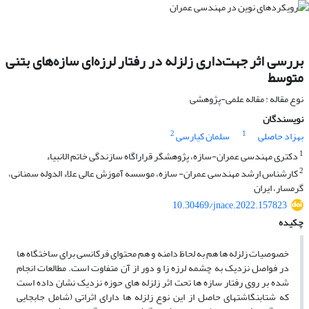
بررسی اثر جهت‌داری زلزله در رفتار لرزه‌ای سازه‌های بتنی
متوسط
نوع مقاله : مقاله علمی-پژوهشی
نویسندگان
2
1
بهزاد حاصلی
سلمان کیارسی
1
دکتری مهندسی عمران-سازه، پژوهشگر قراراگاه سازندگی خاتم الانبیاء
2
کارشناس ارشد مهندسی عمران- سازه، موسسه آموزش عالی علاء الدوله سمنانی،
گرمسار، ایران
10.30469/jnace.2022.157823
چکیده
خصوصیات زلزله ها هم به لحاظ دامنه و هم محتوای فرکانسی برای ساختگاه ها
در فواصل نزدیک به چشمه لرزه زا و دور از آن متفاوت است. مطالعات انجام
شده بر روی رفتار سازه ها تحت اثر زلزله های حوزه نزدیک نشان داده است
که شتابنگاشت­های حاصل از این نوع زلزله ها دارای اثراتی (شامل جابجایی