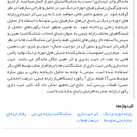
ماندگار و اثر جهت­داری) نسبت به شتابنگاشت­های دور از گسل می­باشند. از اینرو
باید ویژگی­های زمین­لرزه­های حوزه نزدیک نیز در تحلیل و طراحی سازه­ها در نظر
گرفته شود. در تحقیق حاضر تلاش خواهد شد تا به بررسی اثر جهت­داری زلزله
های حوزه نزدیک بر پاسخ لرزه­ای سازه­های بتنی متوسط با استفاده از تحلیل
تاریخچه زمانی پرداخته شود. به همین منظور ابتدا رکوردهای حاصل از
ایستگاه­های مختلف زلزله چی­چی به عنوان مبنای انتخاب شتابنگاشت­ها تعیین و
سپس با استفاده از روش های تحلیلی، طیف پاسخ این شتابنگاشت ها با در نظر
گرفتن اثر جهت­داری و بدون آن در دو جهت شمال- جنوب و شرق-غرب تعیین
شد . مهم ترین خصوصیات متمایزکننده جنبش های حوزه نزدیک تولید پالس
هایی به علت اثر جهت پذیری و اثر تغییر مکان ماندگار می باشد. جهت
جداسازی پالس جهت داری از شتابنگاشت ها با نرم افزار متلب توسط آقای بکر
استفاده شده است. سپس با توجه به تحلیل تاریخچه زمانی بر روی سازه
متوسط بتنی 15 طبقه، برای 7 رکورد ایستگاهی از زلزله چی­چی، دریفت (جابجایی
نسبی) طبقات بررسی شد. نتایج این تحقیق نشان داد که، تاثیر جهت داری
رکورد زلزله، منجر به افزایش پاسخ سازه شده است.
کلیدواژه‌ها
زلزله حوزه نزدیک
اثر جهت‌داری
شتابنگاشت زلزله چی چی
رفتار لرزه ای
سازه‌ بتنی متوسط
دریفت طبقات