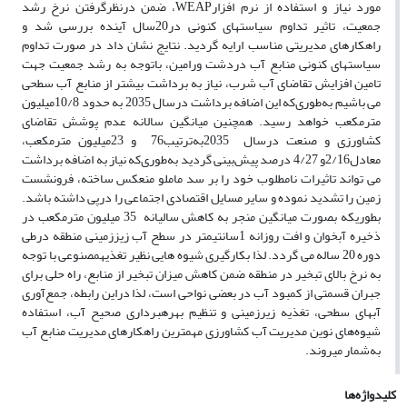
مورد نیاز و استفاده از نرم افزارWEAP، ضمن درنظرگرفتن نرخ رشد
جمعیت، تاثیر تداوم سیاستهای کنونی در20سال آینده بررسی شد و
راهکارهای مدیریتی مناسب ارایه گردید. ‌‌نتایج نشان داد در صورت تداوم
سیاستهای کنونی منابع آب دردشت ورامین، باتوجه به رشد جمعیت جهت
تامین افزایش تقاضای آب شرب، نیاز به برداشت بیشتر از منابع آب سطحی
می باشیم به‌طوری‌که این اضافه برداشت درسال 2035 به حدود 10/8میلیون
مترمکعب خواهد رسید. همچنین میانگین سالانه عدم پوشش تقاضای
کشاورزی و صنعت درسال 2035به‌ترتیب76 و 23میلیون مترمکعب،
معادل2/16و 4/27 درصد پیش‌بینی گردید به‌طوری‌که نیاز به اضافه برداشت
می تواند تاثیرات نامطلوب خود را بر سد ماملو منعکس ساخته، فرونشست
زمین را تشدید نموده و سایر مسایل اقتصادی اجتماعی را درپی داشته باشد.
بطوریکه بصورت میانگین منجر به کاهش سالیانه 35 میلیون مترمکعب در
ذخیره آبخوان و افت روزانه 1سانتیمتر در سطح آب زیززمینی منطقه درطی
دوره 20 ساله می گردد. لذا بکارگیری شیوه هایی نظیر تغذیهمصنوعی با توجه
به نرخ بالای تبخیر در منطقه ضمن کاهش میزان تبخیر از منابع، راه حلی برای
جبران قسمتی از کمبود آب در بعضی نواحی است، لذا دراین رابطه، جمع‌آوری
آبهای سطحی، تغذیه زیرزمینی و تنظیم بهرهبرداری صحیح آب، استفاده
شیوه‌های نوین مدیریت آب کشاورزی مهمترین راهکارهای مدیریت منابع آب
به‌شمار میروند.
کلیدواژه‌ها