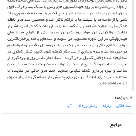
قادر به ارتعاش قابل توجه زلزله بدون اثرات زیان بارند. سد های ساخته شده
از مواد رسی فشرده بر روی فوندانسیون های رسی یا سنگ بسترحرکت قوی
زمین را تحمل کردند. در مقایسه خاکریز های قدیمی تر ساخته شده روی مواد
شنی یا از ماسه ها یا سیلت ها با تراکم ناکار آمد و همچنین سد های باطله
همگی تقریبا موارد مشخصی از شکست هارا نشان دادند که در اصل ناشی از
قابلیت روانگرایی این مواد بود.بنابراین سدها یکی از انواع سازه های
هیدرولیکی در این دوره محسوب می شوند و سدهای باطله پرخطرناکترین
انواع سدهای خاکی می باشند. هر چه تجهیزات و وسایل دقیقتر و بادوام لازم
در حین ساخت و بهره برداری از سد بکار گرفته شود، تغییر شکل کمتری در
سد ایجاد شده و قابل کنترل تر می گردد. استفاده از دانش روز و بهره گیری از
تجربیات ساخت و نگهداری از سد می تواند به مدیریت بهینه سد در حین
ساخت و بهره برداری کمک شایانی بنماید. سد های خاکی در مقایسه با
سدهای بتنی دارای انعطاف بهتری برای پذیرش بار دینامیکی ناشی از نیروی
زلزله داشته باشد.
کلیدواژه‌ها
سد خاکی
زلزله
رفتار لرزه ای
آب
مراجع