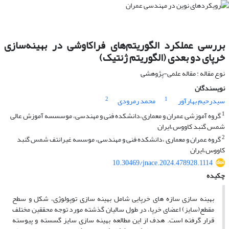
بررسی عملکرد الگوریتم‌های فراکاوشی در بهینه‌سازی
خرپای دو بعدی (الگوریتم ژنتیک)
نوع مقاله : مقاله علمی-پژوهشی
نویسندگان
2
1
سیدرحیم بهارآور
محمد رمرودی
1
گروه آموزشی عمران و معماری،دانشکده فنی و مهندسی، موسسسه آموزش عالی
شمس گنبد کاووس،ایران
2
گروه عمران و معماری ،دانشکده فنی و مهندسی، موسسه غیرانتف شمس گنبد
کاووس،ایران
10.30469/jnace.2024.478928.1114
چکیده
بهینه سازی سازه های خرپایی شامل بهینه سازی توپولوژی، شکل و سطح
مقطع(سایز) اعضای خرپا، در طول سالیان گذشته مورد توجه محققین مختلف
قرار گرفته است. هدف از این مطالعه بهینه سازی سایز گسسته و پیوسته