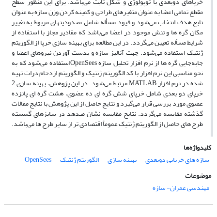
خرپاهای دوبعدی با توپولوژی و شکل ثابت می‌باشد. برای این منظور سطح
مقطع تمامی اعضا به عنوان متغیرهای طراحی و کمینه کردن وزن سازه به عنوان
تابع هدف انتخاب می‌شود و قیود مسأله شامل محدودیتهای مربوط به تغییر
مکان گره ها و تنش موجود در اعضا می‌باشد که مقادیر مجاز با استفاده از
شرایط مسأله تعیین می‌گردد. در این مطالعه برای بهینه سازی خرپا از الگوریتم
ژنتیک استفاده می‌شود. جهت آنالیز سازه و بدست آوردن نیروهای اعضا و
جابه‌جایی گره ها از نرم افزار تحلیل سازه OpenSeesاستفاده می‌شود که به
نحو مناسبی این نرم افزار با کد الگوریتم ژنتیک و الگوریتم ازدحام ذرات تهیه
شده در نرم افزار MATLAB مرتبط می‌شود. در این پژوهش، بهینه سازی 2
خرپای دو بعدی شامل خرپای شش گره ای ده عضوی، هشت گره ای پانزده
عضوی مورد بررسی قرار می‌گیرد و نتایج حاصل از این پژوهش با نتایج مقالات
گذشته مقایسه می‌گردد. نتایج مقایسه نشان میدهد در سایزهای گسسته
طرح های حاصل از الگوریتم ژنتیک عموماً اقتصادی تر از سایر طرح ها می‌باشد.
کلیدواژه‌ها
سازه های خرپایی دوبعدی
بهینه سازی
الگوریتم ژنتیک
OpenSees
موضوعات
مهندسی عمران- سازه