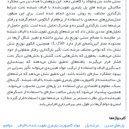
سنتی مانند بتن و فولاد را کاهش دهد. این پژوهش با هدف بررسی عملکرد
مکانیکی عرشه ‌های پل پلیمری تقویت‌شده با الیاف شیشه تحت شرایط
بارگذاری مختلف، به روش عددی انجام شده است. برای این منظور،
مدل‌سازی‌های سه‌بعدی با استفاده از نرم‌افزار آباکوس انجام گرفته و رفتار
عرشه‌ها تحت بارگذاری گسترده و متحرک تحلیل شده است. نتایج حاصل از
تحلیل‌های عددی نشان داد که عرشه‌های پلیمری تقویت‌شده با الیاف شیشه
در مقایسه با مصالح سنتی توزیع بار بهتری داشته و تغییر شکل آن‌ها در
محدوده مجاز آیین‌نامه‌ای قرار دارد (L/250). همچنین، الگوی توزیع تنش
نشان داد که نواحی مختلف عرشه تحت تأثیر بارگذاری، رفتار متفاوتی از خود
نشان می‌دهند، به‌طوری که بخش‌هایی تحت کشش و بخش‌هایی دیگر تحت
فشار قرار می‌گیرند. یافته‌های تحقیق نشان می‌دهند که بهینه‌سازی
جهت‌گیری الیاف و استفاده از ترکیب مواد هیبریدی می‌تواند تأثیر بسزایی در
بهبود عملکرد سازه‌ای داشته باشد. این تحقیق نشان می‌دهد که عرشه‌های
پل ساخته‌شده از کامپوزیت ‌های پلیمری تقویت‌شده با الیاف شیشه ، گزینه‌ای
سبک، مقاوم و اقتصادی برای استفاده در پل‌های مدرن محسوب می‌شوند.
همچنین، پیشنهاد می‌شود که پایش سلامت سازه‌ای با استفاده از حسگرهای
تعبیه‌شده برای نظارت مستمر بر عملکرد عرشه‌ها مورد استفاده قرار گیرد تا
ایمنی و دوام آن‌ها در طول عمر بهره‌برداری افزایش یابد.
کلیدواژه‌ها
پل های مدرن
عرشه پل
مواد کامپوزیت پلیمری تقویت شده با الیاف
دوام و