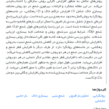
روش‌های مکمل به منظور افزایش کارایی روش سازه‌ای را اجتناب‌ناپذیر
می‌کند. در این مقاله عملکرد و الزامات بهره‌وری شمع در دو روش مختلف
بهسازی خاک شامل (1) افزایش تراکم خاک و (2) زهکشی، در ماسه‌های
روانگرا به روش المان محدود سه بعدی بررسی شده است. برای ارزیابی پاسخ
لرزه‌ای شمع از تحلیل عددی بار افزون با اعمال ترکیب بارهای قائم و جانبی به
سرشمع استفاده شده است. در این راستا پارامترهای طول شمع (Lp)، قطر
شمع (Dp)، شرایط مرزی سرشمع، روش و ضخامت لایه بهسازی، ارزیابی
شده‌اند. نتایج بررسی نشان می‌دهد که به طور کلی استفاده از روش بهسازی
با افزایش تراکم خاک، عملکرد بهتری در کاهش جابجایی شمع نسبت به روش
زهکشی، در ماسه‌های روانگرا دارد. از طرف دیگر با افزایش قطر شمع و
شرایط گیرداری سر شمع در هر دو روش، مقادیر جابجایی کاهش پیدا می‌کند.
این در حالیست که با افزایش قطر شمع، مقادیر لنگر خمشی در هر دو روش
افزایش می‌یابد. همچنین طول موثر شمع به منظور کنترل معیارهای جابجایی
در خاک‌های روانگرا برابر 5 متر است و تغییر مکان با عمق کاهش می‌یابد. از
طرف دیگر ضخامت بهینه لایه بهسازی‌شده به روش افزایش چگالی بین دو متر
تا Lp/2 است.
کلیدواژه‌ها
روانگرایی
تحلیل بار افزون
شمع بتنی
بهسازی خاک
بار جانبی
جابجایی
موضوعات