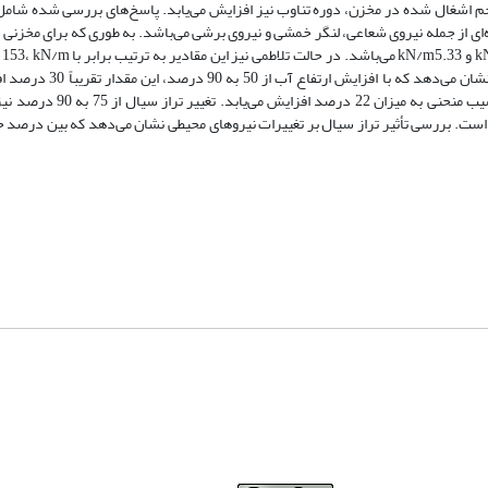
حجم اشغال شده در مخزن، دوره تناوب نیز افزایش می‌یابد. پاسخ‌های بررسی شده شامل
ای از جمله نیروی شعاعی، لنگر خمشی و نیروی برشی می‌باشد. به طوری که برای مخزنی 
پر شده، مقادیر فشار به ترتیب برابر با kN/m ‌476، kN/m ‌3.46 و kN/m5.33 می‌باشد. در حالت تلاط
9.12 و kN/m5.10 است. تأثیر تراز سیال بر ارتفاع نوسانات نشان می‌دهد که با افزایش 
می‌یابد. همچنین، با افزایش تراز سیال از 50 به 75 درصد، شیب منحنی به میزان 22 درصد اف
ده است. بررسی تأثیر تراز سیال بر تغییرات نیروهای محیطی نشان می‌دهد که بین درصد 