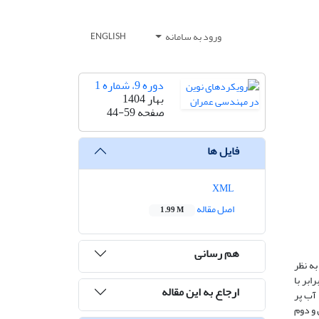
ورود به سامانه
ENGLISH
دوره 9، شماره 1
بهار 1404
صفحه
44-59
فایل ها
XML
اصل مقاله
1.99 M
هم رسانی
به نظر
 سقف برابر با
ارجاع به این مقاله
 از ظرفیت مخزن که با آب پر
و دوم