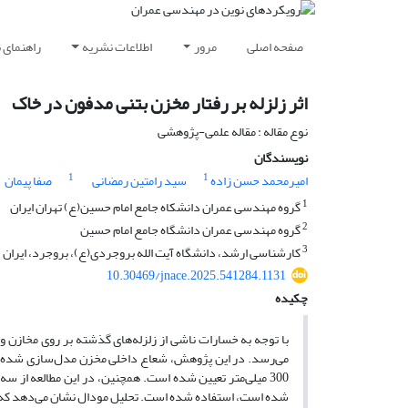
صفحه اصلی
مرور
اطلاعات نشریه
راهنمای 
اثر زلزله بر رفتار مخزن بتنی مدفون در خاک
نوع مقاله : مقاله علمی-پژوهشی
نویسندگان
1
1
امیرمحمد حسن زاده
سید رامتین رمضانی
صفا پیمان
1
گروه مهندسی عمران دانشکاه جامع امام حسین(ع) تهران ایران
2
گروه مهندسی عمران دانشگاه جامع امام حسین
3
کارشناسی ارشد، دانشگاه آیت الله بروجردی(ع)، بروجرد، ایران
10.30469/jnace.2025.541284.1131
چکیده
با توجه به خسارات ناشی از زلزله‌های گذشته بر روی مخازن و تح
شده است، استفاده شده است. تحلیل مودال نشان می‌دهد که ب