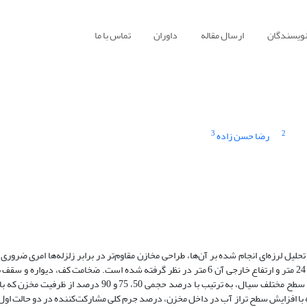
نویسندگان
ارسال مقاله
داوران
تماس با ما
3
2
رضا حسن زاده
لیل لرزه‌ای انجام شده بر آن‌ها، طراحی مخازن مقاوم‌تر در برابر زلزله‌ها امری ضروری 
می‌رسد. در این پژوهش، شعاع داخلی مخزن مدل‌سازی شده 24 متر و ارتفاع خارجی آن 6 متر در نظر گرفته شده است. ضخامت کف، دیواره و
300 میلی‌متر تعیین شده است. همچنین، در این مطالعه از سه سطح مختلف سیال، به ترتیب با درصد حجمی 50، 75 و 90 درصد
ا افزایش سطح تراز آب در داخل مخزن، درصد جرم کلی مشارکت‌کننده در دو حالت اول 