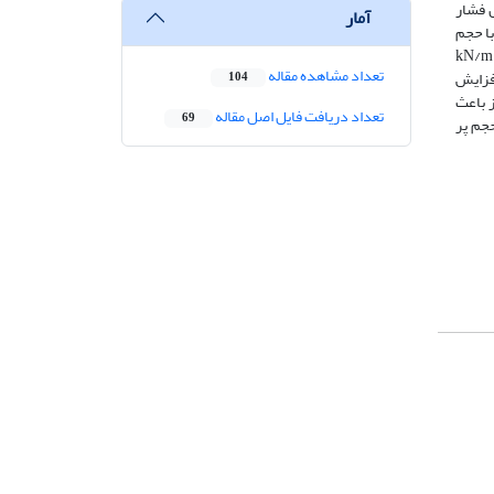
 فشار
آمار
با حجم
می نیز این مقادیر به ترتیب برابر با kN/m 153، kN/m
تعداد مشاهده مقاله
ارتفاع آب از 50 به 90 درصد، این مقدار تقریباً 30 درصد افزایش
104
زایش می‌یابد. تغییر تراز سیال از 75 به 90 درصد نیز باعث
تعداد دریافت فایل اصل مقاله
69
حجم پر