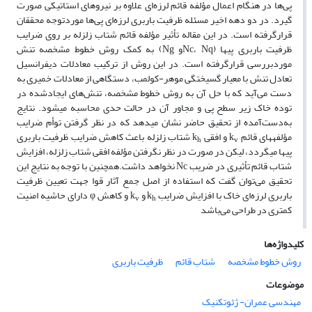
پی‌ها در هنگام اعمال مؤلفه قائم لرزه‌ای علاوه بر نیروهای استاتیکی صورت
گیرد. در دو دهه اخیر مسئله ظرفیت باربری لرزه‌ای پی‌ها موردتوجه محققان
قرارگرفته است. در این مقاله تأثیر مؤلفه قائم شتاب زلزله بر روی ضرایب
ظرفیت باربری پی­ها (Nc، Nqو Ng) به کمک روش خطوط مشخصه تنش
موردبررسی قرارگرفته است. در این روش از ترکیب معادلات دیفرانسیل
تعادل تنش با معیار گسیختگی موهر-کولمب، دستگاهی از معادلات خمیری به
دست می‌آید که با حل آن به روش خطوط مشخصه، تنش‌های ایجادشده در
توده خاک زیر سطح پی و مجاور آن در حالت حدی محاسبه می­شود. نتایج
به‌دست‌آمده از تحقیق حاضر نشان می­دهد که در نظر گرفتن توأم ضرایب
مؤلفه­های قائم k
و افقی k
شتاب زلزله باعث کاهش ضرایب ظرفیت باربری
h
v
پی­ها می­گردد، لیکن در صورت در نظر نگرفتن مؤلفه افقی شتاب زلزله، افزایش
شتاب قائم تأثیری در ضریب Nc نخواهد داشت.همچنین با توجه به نتایج این
تحقیق می‌توان گفت که استفاده از اصل جمع آثار قوا جهت تعیین ظرفیت
باربری لرزه‌ای خاک با افزایش ضرایب k
و k
و کاهش φ دارای حاشیه امنیت
v
h
کمتری در طراحی می‌باشد
کلیدواژه‌ها
روش خطوط مشخصه
شتاب قائم
ظرفیت باربری
موضوعات
مهندسی عمران- ژئوتکنیک