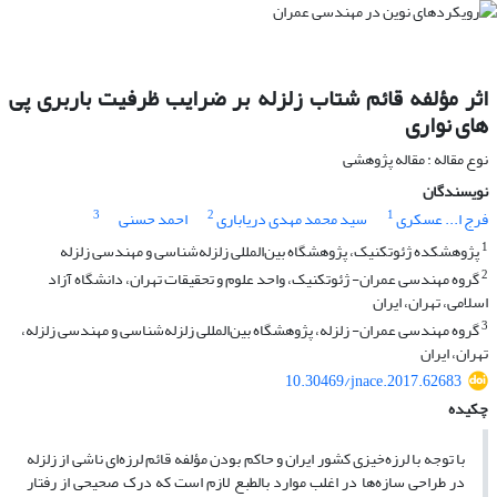
اثر مؤلفه قائم شتاب زلزله بر ضرایب ظرفیت باربری پی
های نواری
نوع مقاله : مقاله پژوهشی
نویسندگان
3
2
1
فرج ا... عسکری
سید محمد مهدی دریاباری
احمد حسنی
1
پژوهشکده ژئوتکنیک، پژوهشگاه بین‌المللی زلزله‌شناسی و مهندسی زلزله
2
گروه مهندسی عمران- ژئوتکنیک، واحد علوم و تحقیقات تهران، دانشگاه آزاد
اسلامی، تهران، ایران
3
گروه مهندسی عمران- زلزله، پژوهشگاه بین‌المللی زلزله‌شناسی و مهندسی زلزله،
تهران، ایران
10.30469/jnace.2017.62683
چکیده
با توجه با لرزه‌خیزی کشور ایران و حاکم بودن مؤلفه قائم لرزه‌ای ناشی از زلزله
در طراحی سازه‌ها در اغلب موارد بالطبع لازم است که درک صحیحی از رفتار