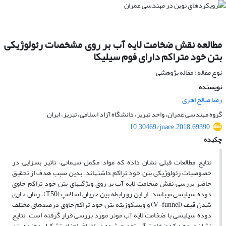
مطالعه نقش ضخامت لایه آب بر روی مشخصات رئولوژیکی
بتن خود متراکم دارای فوم سیلیکا
نوع مقاله : مقاله پژوهشی
نویسنده
رضا صالح اهری
گروه مهندسی عمران، واحد تبریز، دانشگاه آزاد اسلامی، تبریز، ایران
10.30469/jnace.2018.69390
چکیده
نتایج مطالعات قبلی نشان داده که مواد مکمل سیمانی، تاثیر بسزایی در
خصوصیات رئولوژیکی بتن خود تراکم داشته­اند. بدین سبب هدف از تحقیق
حاضر بررسی نقش ضخامت لایه آب بر روی ویژگی­های بتن خود تراکم حاوی
دوده سیلیسی می­باشد. از این رو رابطه بین جریان اسلامپ (T50)، زمان جاری
شدن قیف (V-funnel) و ویسکوزیته بتن خود تراکم حاوی درصدهای مختلف
دوده سیلیسی با ضخامت لایه آب موثر مورد بررسی قرار گرفته است. نتایج
نشان می­دهد که ضخامت آب تجمیع شده در اطراف اجزای تشکیل دهنده بتن