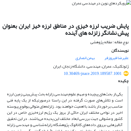
پایش ضریب لرزه خیزی در مناطق لرزه خیز ایران بعنوان
پیش نشانگر زلزله های آینده
نوع مقاله : مقاله پژوهشی
نویسندگان
علیرضا فیروزفر
بهمن انصاری
ژئوتکنیک، عمران، مهندسی، دانشگاه زنجان، ایران
10.30469/jnace.2019.189587.1001
چکیده
یکی از بحث‌های پیچیده و مبهم علوم مهندسی زلزله بحث پیش‌بینی زمین لرزه
است و تلاش‌های صورت گرفته در این راستا درصورتیکه از یک پایه فنی
مناسب برخوردار باشد با اهمیت خواهند بود. زلزله‌های متوالی بوقوع پیوسته
اخیر در نواحی مختلف ایران حاکی از بروز یک رژیم لرزه‌خیزی خاص در این
کشور و مشوقی جهت بررسی ابعاد مختلف این پدیده می‌باشند. در این تحقیق
آنالیزهایی برروی داده‌های کاتالوگ پژوهشگاه زلزله‌شناسی و مهندسی زلزله
انجام و به عنوان یک عامل تعیین‌کننده، پارامتر b رابطه گوتنبرگ-ریشتر مورد