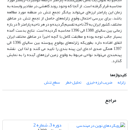
محاسبه قرار گرفته است. از آنجا که وجود روند کاهشی در مقادیر وابسته به
زمان این پارامتر لرزه‌ای می‌تواند بیانگر تجمع تنش در منطقه مورد مطالعه
باشد، برای بررسی احتمال وقوع زلزله‌های حاصل از تجمع تنش در مناطق
مختلف، کشور ایران به 29 ناحیه تقسیم گردیده و در هر ناحیه پارامتر b در بازه
زمانی بین سالهای 1388 الی 1396 محاسبه گردیده است. نتایج بدست آمده
بسیار جالب توجه بوده و مطابقت کامل با آنچه اخیراً در مناطق مختلف ایران
اتفاق افتاده دارد بطوریکه زلزله‌های بوقوع پیوسته بین سالهای 1396 الی
1397 همگی صدق ادعای این پهنه بندی را تایید می کنند و لذا این نقشه
پهنه‌بندی می‌تواند نواحی مربوط به وقوع زمین لرزه‌های آینده را به نمایش
گذارد.
کلیدواژه‌ها
زلزله
ضریب لرزه خیزی
تحلیل خطر
سطح تنش
مراجع
دوره 3، شماره 2