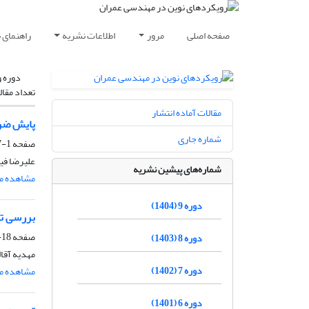
صفحه اصلی
مرور
اطلاعات نشریه
راهنمای 
دوره و
تعداد مقال
مقالات آماده انتشار
پایش ضری
شماره جاری
صفحه
1-17
علیرضا فی
شماره‌های پیشین نشریه
مشاهده مق
دوره 9 (1404)
بررسی تأث
صفحه
18-48
دوره 8 (1403)
مهدیه آقال
دوره 7 (1402)
مشاهده مق
دوره 6 (1401)