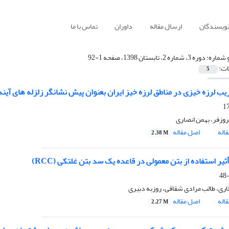
نویسندگان
ارسال مقاله
داوران
تماس با ما
 شماره:
دوره 3، شماره 2، تابستان 1398، صفحه 1-92
ات:
5
ب لرزه خیزی در مناطق لرزه خیز ایران بعنوان پیش نشانگر زلزله های آیند
روزفر، بهمن انصاری
اله
اصل مقاله
2.38 M
یر استفاده از بتن معمولی در قاعده یک سد بتن غلتکی (RCC)
اری، طالب مرادی شقاقی، روزبه دبیری
اله
اصل مقاله
2.27 M