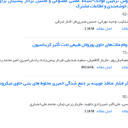
وش ترکیبی موجک-شبکه عصبی مصنوعی و ماشین بردار پشتیبان برای م
 خوشه‌بندی و اطلاعات مشترک
ندلیب، وحید نورانی، حسین منیری فر، الناز شرقی
اله
اصل مقاله
1.58 M
ام ملات‌های حاوی پوزولان‌ طبیعی تحت تأثیر کربناسیون
مضانیان پور، مازیار کاظمیان، سعید صدیقی، فرناز بهمن زاده، رادش امیری، امیر محمد رم
اله
اصل مقاله
893.64 K
ر فشار منافذ مویینه بر جمع شدگی خمیری مخلوط های بتنی حاوی میکروسی
ی، علی اکبر شیرزادی جاوید، مازیار زرعی چیان، محمدعلی اعتباری
اله
اصل مقاله
1.18 M