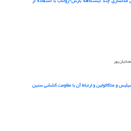
دلسازی چند ایستگاهه بارش-رواناب با استفاده از
ضانیان پور
لیس و متاکائولین و ارتباط آن با مقاومت کششی سنین