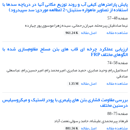
پایش پارامترهای کیفی آب و روند توزیع مکانی آنها در دریاچه سدها با
استفاده از تصاویر ماهواره سنتینل-2 (مطالعه موردی: سد سپیدرود)
صفحه
48-57
نیما صادقیان پیرمحله، مهران رحمانی، سیده زهرا موسوی پور چهارده
مشاهده مقاله
اصل مقاله
961.24 K
ارزیابی عملکرد چرخه ای قاب های بتن مسلح مقاوم‌سازی شده با
الگوهای مختلف FRP
صفحه
58-74
اسماعیل رام، وحید صابری، حمید صابری، امیرمحمد رام، امیرحسین رام، عباسعلی
صادقی
مشاهده مقاله
اصل مقاله
1.35 M
بررسی مقاومت فشاری بتن های پلیمری با پودر لاستیک و میکروسیلیس
درسنین مختلف
صفحه
75-88
فرهاد پیرمحمدی علیشاه، حامد رسولی نعمت آباد
مشاهده مقاله
اصل مقاله
881.56 K