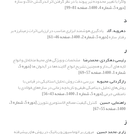
واگرا با تغییر محدوده تیر پیوند با در نظر گرفتن اثر اندرکنش خاک و سازه
[دوره 5، شماره 4، 1400، صفحه 81-99]
د
دهرویه، آلاء
یادگیری هوشمند ابزاری مناسب در ارزیابی اثرات زمینلرزه بر
رفتار سازه
[دوره 5، شماره 2، 1400، صفحه 46-61]
ر
رئیسی دهکردی، محمدرضا
مشخصات و ویژگی های محیط متخلخل و انواع
لایه های آب‌دار و همچنین تشریح انواع آلاینده‌ها در آبخوان ها
[دوره 5،
شماره 1، 1400، صفحه 57-69]
رازگردانی، محبوبه
بررسی دقت روش تحلیل استاتیکی در قیاس با
روش‌های تحلیل دینامیکی طیفی و تاریخچه زمانی در سازه‌های فولادی با
نامنظمی جرمی
[دوره 5، شماره 1، 1400، صفحه 43-56]
راهنمایی، حسین
کنترل کیفیت مصالح الاستومری نئوپرن
[دوره 5، شماره 3،
1400، صفحه 55-67]
ز
زارع، محمد حسین
مروری بر اتوماسیون و رباتیک در روش های پیشرفته