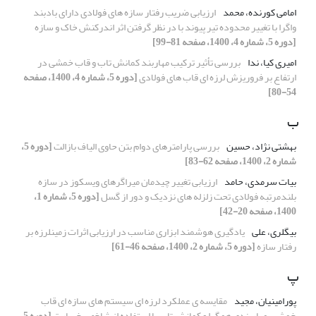
امامی کورنده، محمد
ارزیابی ضریب رفتار سازه های فولادی دارای بادبند
واگرا با تغییر محدوده تیر پیوند با در نظر گرفتن اثر اندرکنش خاک و سازه
[دوره 5، شماره 4، 1400، صفحه 81-99]
امیری کیا، ندا
بررسی تأثیر ترکیب مهاربند کمانش تاب و قاب خمشی در
ارتفاع بر فروریزش لرزه ای قاب های فولادی
[دوره 5، شماره 4، 1400، صفحه
54-80]
ب
بهشتی نژاد، حسین
بررسی پارامترهای دوام بتن‌ حاوی الیاف بازالت
[دوره 5،
شماره 2، 1400، صفحه 62-83]
بیات سرمدی، حامد
ارزیابی تغییر چیدمان میراگرهای ویسکوز در سازه‌
بلندمرتبه فولادی تحت زلزله های نزدیک و دور از گسل
[دوره 5، شماره 1،
1400، صفحه 20-42]
بیگلری، علی
یادگیری هوشمند ابزاری مناسب در ارزیابی اثرات زمینلرزه بر
رفتار سازه
[دوره 5، شماره 2، 1400، صفحه 46-61]
پ
پورامینیان، مجید
مقایسه ی عملکرد لرزه ای سیستم های سازه ای قاب
خمشی، مهاربندی همگرا و کمانش تاب با استفاده از شاخص خسارت
[دوره 5،