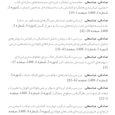
صادقی، عباسعلی
مقایسه ی عملکرد لرزه ای سیستم های سازه ای قاب
خمشی، مهاربندی همگرا و کمانش تاب با استفاده از شاخص خسارت
[دوره 5،
شماره 1، 1400، صفحه 1-19]
صادقی، عباسعلی
ارزیابی تغییر چیدمان میراگرهای ویسکوز در سازه‌
بلندمرتبه فولادی تحت زلزله های نزدیک و دور از گسل
[دوره 5، شماره 1،
1400، صفحه 20-42]
صادقی، عباسعلی
بررسی دقت روش تحلیل استاتیکی در قیاس با روش‌های
تحلیل دینامیکی طیفی و تاریخچه زمانی در سازه‌های فولادی با نامنظمی جرمی
[دوره 5، شماره 1، 1400، صفحه 43-56]
صادقی، عباسعلی
بررسی تکنیک اتصال ملات برای مقاوم سازی لرزه ای
دیوارهای آجری با چیدمان مختلف آجر
[دوره 5، شماره 2، 1400، صفحه 17-
35]
صادقی، عباسعلی
بررسی پارامترهای دوام بتن‌ حاوی الیاف بازالت
[دوره 5،
شماره 2، 1400، صفحه 62-83]
صادقی، عباسعلی
بررسی رفتار لرزه ای دیوار برشی فولادی کوپل با تغییرات
ابعاد بازشو با در نظرگرفتن سطوح عملکرد
[دوره 5، شماره 3، 1400، صفحه
1-22]
صادقی، عباسعلی
بررسی تأثیر ترکیب مهاربند کمانش تاب و قاب خمشی در
ارتفاع بر فروریزش لرزه ای قاب های فولادی
[دوره 5، شماره 4، 1400، صفحه