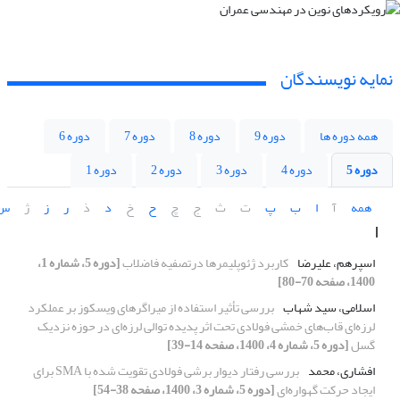
نمایه نویسندگان
همه دوره ها
دوره 9
دوره 8
دوره 7
دوره 6
دوره 5
دوره 4
دوره 3
دوره 2
دوره 1
همه
آ
ا
ب
پ
ت
ث
ج
چ
ح
خ
د
ذ
ر
ز
ژ
س
ا
اسپرهم، علیرضا
کاربرد ژئوپلیمرها درتصفیه فاضلاب
[دوره 5، شماره 1،
1400، صفحه 70-80]
اسلامی، سید شهاب
بررسی تأثیر استفاده از میراگرهای ویسکوز بر عملکرد
لرزه‌ای قاب‌های خمشی فولادی تحت اثر پدیده توالی لرزه‌ای در حوزه نزدیک
گسل
[دوره 5، شماره 4، 1400، صفحه 14-39]
افشاری، محمد
بررسی رفتار دیوار برشی فولادی تقویت شده با SMA برای
ایجاد حرکت گهواره‌ای
[دوره 5، شماره 3، 1400، صفحه 38-54]