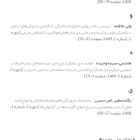
1400، صفحه 70-80]
و
ولی، فاطمه
بررسی دقت روش تحلیل استاتیکی در قیاس با روش‌های تحلیل
دینامیکی طیفی و تاریخچه زمانی در سازه‌های فولادی با نامنظمی جرمی
[دوره
5، شماره 1، 1400، صفحه 43-56]
ه
هاشمی، ُسیده وحیده
مقایسه ی عملکرد لرزه ای سیستم های سازه ای قاب
خمشی، مهاربندی همگرا و کمانش تاب با استفاده از شاخص خسارت
[دوره 5،
شماره 1، 1400، صفحه 1-19]
ی
یگانه مظهر، امیرحسین
مشخصات و ویژگی های محیط متخلخل و انواع لایه
های آب‌دار و همچنین تشریح انواع آلاینده‌ها در آبخوان ها
[دوره 5، شماره 1،
1400، صفحه 57-69]
دسترسی سریع